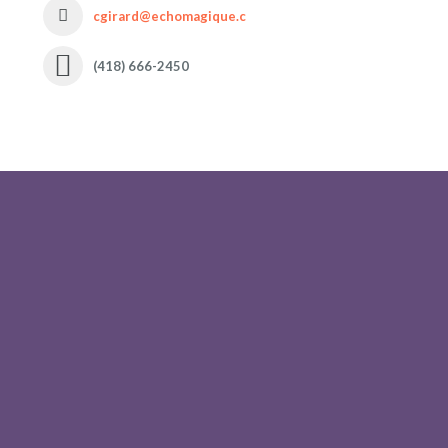
cgirard@echomagique.com
(418) 666-2450
s