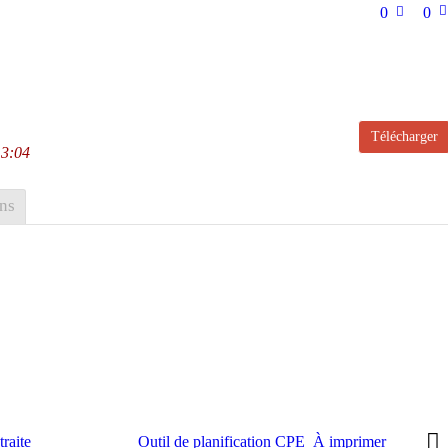
0
0
Télécharger
13:04
ns
raite
Outil de planification CPE_À imprimer