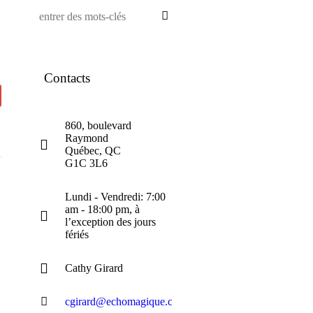
Contacts
860, boulevard
Raymond
Québec, QC
G1C 3L6
Lundi - Vendredi: 7:00
am - 18:00 pm, à
l’exception des jours
fériés
Cathy Girard
cgirard@echomagique.com