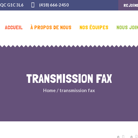
 QC G1C 3L6
(418) 666-2450
REJOIN
ACCUEIL
À PROPOS DE NOUS
NOS ÉQUIPES
NOUS JOI
TRANSMISSION FAX
Home
/
transmission fax
0
0