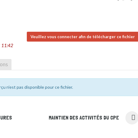
Veuillez vous connecter afin de télécharger ce fichier
 11:42
ions
rçu n’est pas disponible pour ce fichier.
TURES
MAINTIEN DES ACTIVITÉS DU CPE