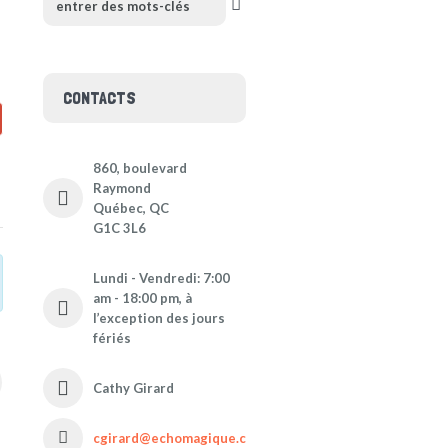
CONTACTS
860, boulevard
Raymond
Québec, QC
G1C 3L6
Lundi - Vendredi: 7:00
am - 18:00 pm, à
l’exception des jours
fériés
Cathy Girard
cgirard@echomagique.com