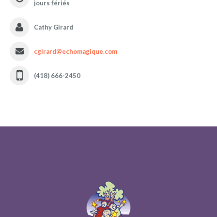
jours fériés
Cathy Girard
cgirard@echomagique.com
(418) 666-2450