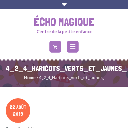
ÉCHO MAGIQUE
Centre de la petite enfance
4_2_4_HARICOTS_VERTS_ET_JAUNES_
Home
/
4_2_4_Haricots_verts_et_jaunes_
22 AOÛT
2019