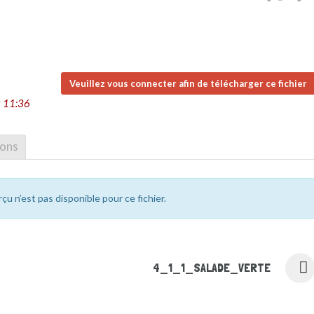
Veuillez vous connecter afin de télécharger ce fichier
 11:36
ions
rçu n’est pas disponible pour ce fichier.
4_1_1_SALADE_VERTE