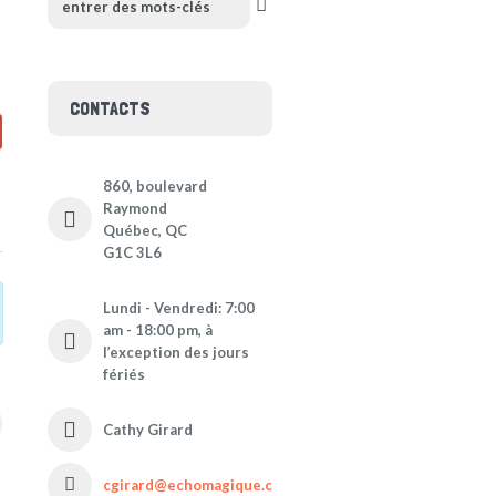
CONTACTS
860, boulevard
Raymond
Québec, QC
G1C 3L6
Lundi - Vendredi: 7:00
am - 18:00 pm, à
l’exception des jours
fériés
Cathy Girard
cgirard@echomagique.com