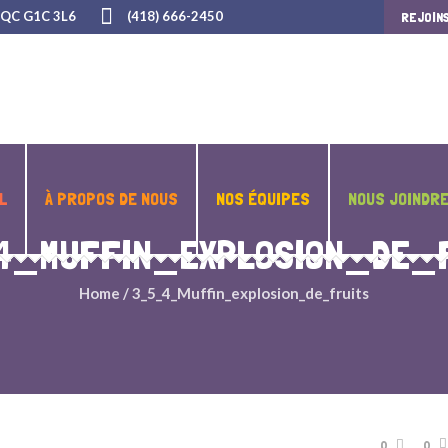
 QC G1C 3L6
(418) 666-2450
REJOIN
L
À PROPOS DE NOUS
NOS ÉQUIPES
NOUS JOINDR
4_MUFFIN_EXPLOSION_DE_F
Home
/
3_5_4_Muffin_explosion_de_fruits
0
0