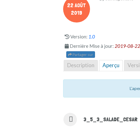
22 AOÛT
2019
Version:
1.0
Dernière Mise à jour:
2019-08-22
Partager sur
Description
Aperçu
Vers
L’ape
3_5_3_SALADE_CESAR