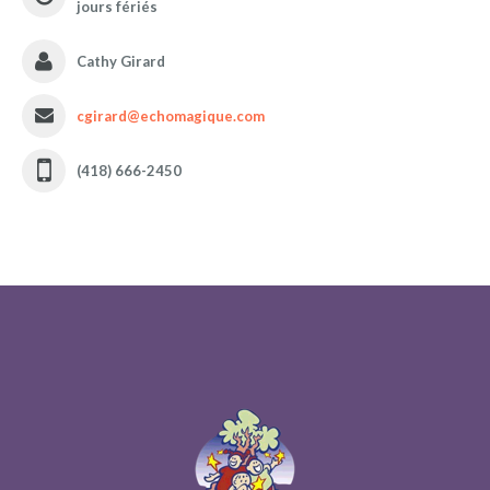
jours fériés
Cathy Girard
cgirard@echomagique.com
(418) 666-2450