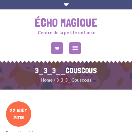
ÉCHO MAGIQUE
Centre de la petite enfance
3_3_3__COUSCOUS
Home
/
3_3_3__Couscous
22 AOÛT
2019