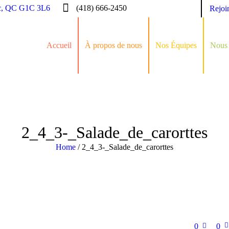
c, QC G1C 3L6
(418) 666-2450
Rejoi
Accueil
À propos de nous
Nos Équipes
Nous 
2_4_3-_Salade_de_carorttes
Home
/
2_4_3-_Salade_de_carorttes
0
0