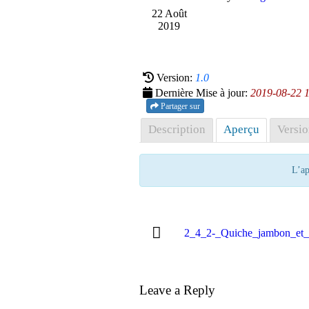
22 Août
2019
Version:
1.0
Dernière Mise à jour:
2019-08-22 
Partager sur
Description
Aperçu
Versio
L’ap
2_4_2-_Quiche_jambon_et_
Leave a Reply