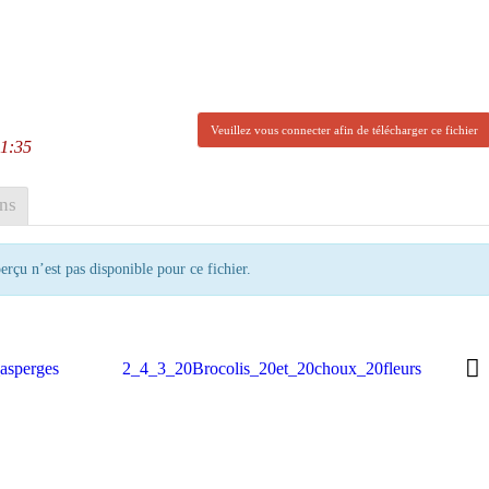
Veuillez vous connecter afin de télécharger ce fichier
11:35
ns
erçu n’est pas disponible pour ce fichier.
asperges
2_4_3_20Brocolis_20et_20choux_20fleurs