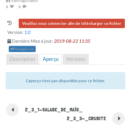
By
santiago.fabio
0
0
Veuillez vous connecter afin de télécharger ce fichier
Version:
1.0
Dernière Mise à jour:
2019-08-22 11:35
Partager sur
Description
Aperçu
Versions
L’aperçu n’est pas disponible pour ce fichier.
2_3_1-SALADE_DE_MAÏS_
2_3_3-_CRUDITE