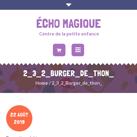
ÉCHO MAGIQUE
Centre de la petite enfance
2_3_2_BURGER_DE_THON_
Home
/
2_3_2_Burger_de_thon_
22 AOÛT
2019