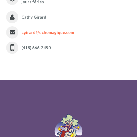
jours fériés
Cathy Girard
cgirard@echomagique.com
(418) 666-2450