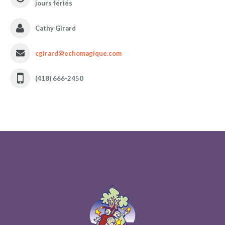
jours fériés
Cathy Girard
cgirard@echomagique.com
(418) 666-2450