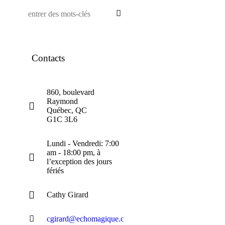
Contacts
860, boulevard
Raymond
Québec, QC
G1C 3L6
Lundi - Vendredi: 7:00
am - 18:00 pm, à
l’exception des jours
fériés
Cathy Girard
cgirard@echomagique.com